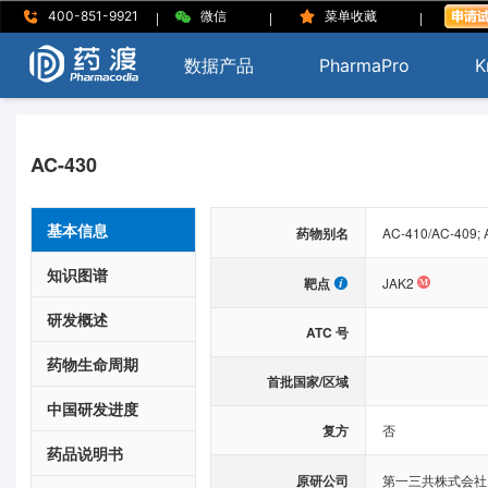
|
|
|
400-851-9921
微信
菜单收藏
数据产品
PharmaPro
K
AC-430
基本信息
药物别名
AC-410/AC-409; 
知识图谱
靶点
JAK2
研发概述
ATC 号
药物生命周期
首批国家/区域
中国研发进度
复方
否
药品说明书
原研公司
第一三共株式会社