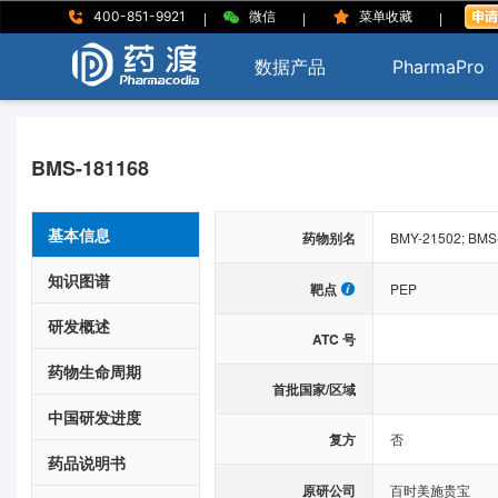
|
|
|
400-851-9921
微信
菜单收藏
数据产品
PharmaPro
BMS-181168
基本信息
药物别名
BMY-21502; BMS
知识图谱
靶点
PEP
研发概述
ATC 号
药物生命周期
首批国家/区域
中国研发进度
复方
否
药品说明书
原研公司
百时美施贵宝