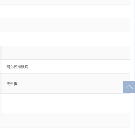
阿尔茨海默病
无申报