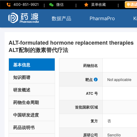
|
|
|
400-851-9921
微信
菜单收藏
数据产品
PharmaPro
K
ALT-formulated hormone replacement therapies
ALT配制的激素替代疗法
基本信息
药物别名
知识图谱
靶点
Not applicable
研发概述
ATC 号
药物生命周期
首批国家/区域
中国研发进度
复方
否
药品说明书
原研公司
Sancilio