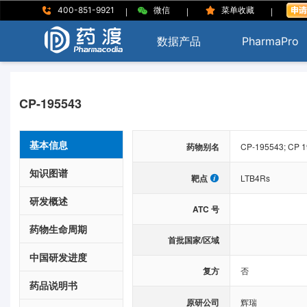
|
|
|
400-851-9921
微信
菜单收藏
数据产品
PharmaPro
CP-195543
基本信息
药物别名
CP-195543; CP 195
知识图谱
靶点
LTB4Rs
研发概述
ATC 号
药物生命周期
首批国家/区域
中国研发进度
复方
否
药品说明书
原研公司
辉瑞