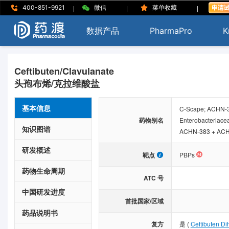
|
|
|
400-851-9921
微信
菜单收藏
数据产品
PharmaPro
K
Ceftibuten/Clavulanate
头孢布烯/克拉维酸盐
基本信息
C-Scape; ACHN-3
药物别名
Enterobacteriacea
知识图谱
ACHN-383 + ACH
研发概述
靶点
PBPs
药物生命周期
ATC 号
中国研发进度
首批国家/区域
药品说明书
复方
是
(
Ceftibuten Di