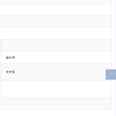
偏头痛
无申报