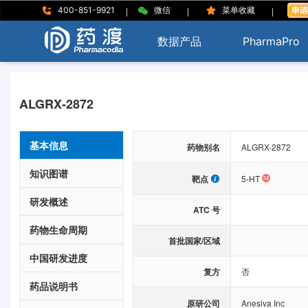
|
|
|
400-851-9921
微信
菜单收藏
数据产品
PharmaPro
ALGRX-2872
基本信息
药物别名
ALGRX-2872
知识图谱
靶点
5-HT
研发概述
ATC 号
药物生命周期
首批国家/区域
中国研发进度
复方
否
药品说明书
原研公司
Anesiva Inc