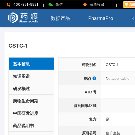
|
|
|
400-851-9921
微信
菜单收藏
数据产品
PharmaPro
K
CSTC-1
基本信息
药物别名
CSTC-1
知识图谱
靶点
Not applicable
研发概述
ATC 号
药物生命周期
首批国家/区域
中国研发进度
复方
是
药品说明书
原研公司
侪升生技