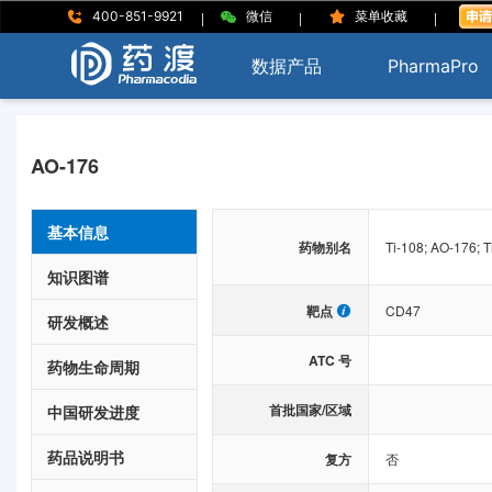
|
|
|
400-851-9921
微信
菜单收藏
数据产品
PharmaPro
AO-176
基本信息
药物别名
Ti-108; AO-176; T
知识图谱
靶点
CD47
研发概述
ATC 号
药物生命周期
首批国家/区域
中国研发进度
药品说明书
复方
否