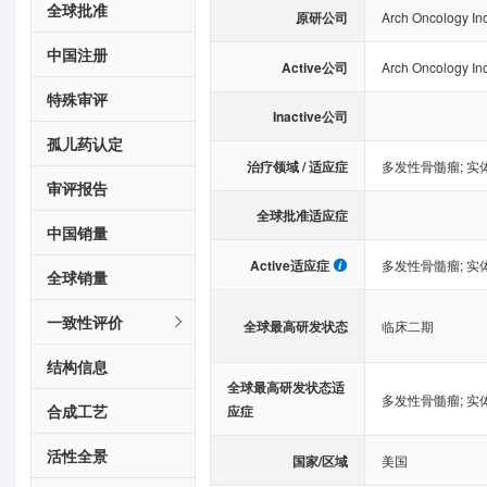
全球批准
原研公司
Arch Oncology In
中国注册
Active公司
Arch Oncology In
特殊审评
Inactive公司
孤儿药认定
治疗领域 / 适应症
多发性骨髓瘤
;
实
审评报告
全球批准适应症
中国销量
Active适应症
多发性骨髓瘤
;
实
全球销量
一致性评价
全球最高研发状态
临床二期
结构信息
全球最高研发状态适
多发性骨髓瘤
;
实
合成工艺
应症
活性全景
国家/区域
美国