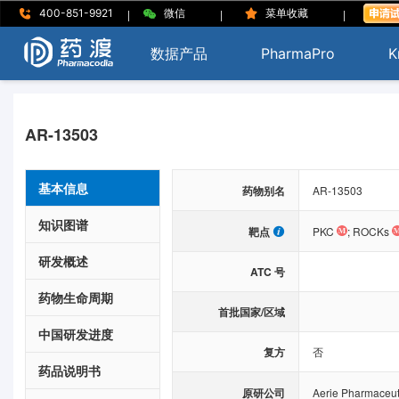
|
|
|
400-851-9921
微信
菜单收藏
数据产品
PharmaPro
K
AR-13503
基本信息
药物别名
AR-13503
知识图谱
靶点
PKC
;
ROCKs
研发概述
ATC 号
药物生命周期
首批国家/区域
中国研发进度
复方
否
药品说明书
原研公司
Aerie Pharmaceuti