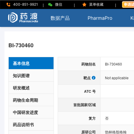
|
|
|
400-851-9921
微信
菜单收藏
数据产品
PharmaPro
K
BI-730460
基本信息
药物别名
BI-730460
知识图谱
靶点
Not applicable
研发概述
ATC 号
药物生命周期
首批国家/区域
中国研发进度
复方
否
药品说明书
原研公司
勃林格殷格翰