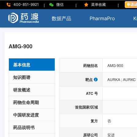
|
|
|
400-851-9921
微信
菜单收藏
数据产品
PharmaPro
K
AMG-900
基本信息
药物别名
AMG-900
知识图谱
靶点
AURKA
;
AURKC
研发概述
ATC 号
药物生命周期
首批国家/区域
中国研发进度
复方
否
药品说明书
原研公司
安进