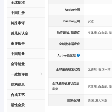
全球批准
Active公司
中国注册
Inactive公司
安进
特殊审评
治疗领域 / 适应症
实体瘤
;
白血病
;
髓
孤儿药认定
审评报告
全球批准适应症
中国销量
Active适应症
全球销量
全球最高研发状态
无进展 (临床一期)
一致性评价
全球最高研发状态适
结构信息
实体瘤
;
白血病
;
髓
应症
合成工艺
国家/区域
美国
;
澳大利亚
活性全景