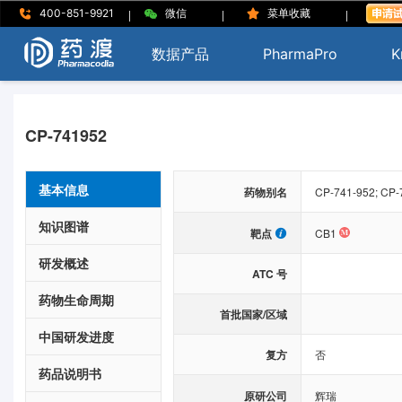
|
|
|
400-851-9921
微信
菜单收藏
数据产品
PharmaPro
K
CP-741952
基本信息
药物别名
CP-741-952; CP-
知识图谱
靶点
CB1
研发概述
ATC 号
药物生命周期
首批国家/区域
中国研发进度
复方
否
药品说明书
原研公司
辉瑞