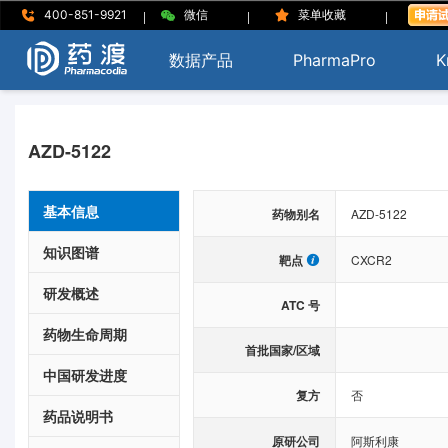
|
|
|
400-851-9921
微信
菜单收藏
数据产品
PharmaPro
K
AZD-5122
基本信息
药物别名
AZD-5122
知识图谱
靶点
CXCR2
研发概述
ATC 号
药物生命周期
首批国家/区域
中国研发进度
复方
否
药品说明书
原研公司
阿斯利康