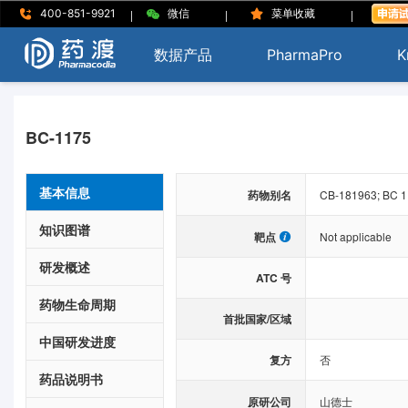
|
|
|
400-851-9921
微信
菜单收藏
数据产品
PharmaPro
K
BC-1175
基本信息
药物别名
CB-181963; BC 1
知识图谱
靶点
Not applicable
研发概述
ATC 号
药物生命周期
首批国家/区域
中国研发进度
复方
否
药品说明书
原研公司
山德士