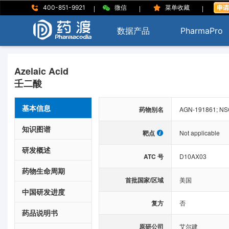
|
|
|
400-851-9921
微信
菜单收藏
数据产品
PharmaPro
Azelaic Acid
壬二酸
基本信息
药物别名
AGN-191861; NSC
知识图谱
靶点
Not applicable
研发概述
ATC 号
D10AX03
药物生命周期
首批国家/区域
美国
中国研发进度
复方
否
药品说明书
原研公司
艾尔建