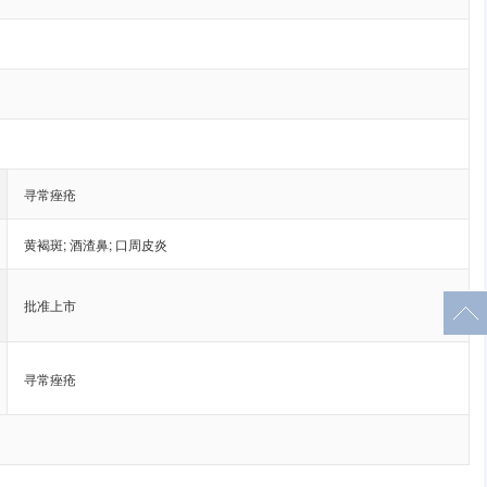
寻常痤疮
黄褐斑
;
酒渣鼻
;
口周皮炎
批准上市
寻常痤疮