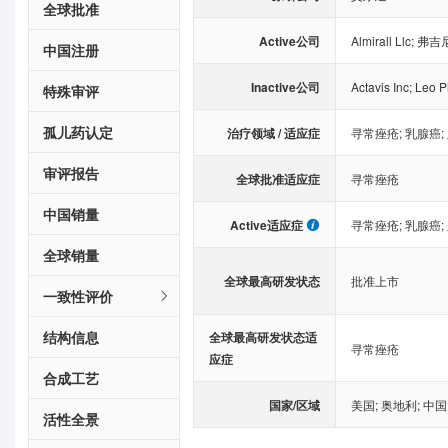
全球批准
Active公司
Almirall Llc
;
弗吉
中国注册
Inactive公司
Actavis Inc
;
Leo P
特殊审评
孤儿药认定
治疗领域 / 适应症
寻常痤疮
;
乳腺癌
;
审评报告
全球批准适应症
寻常痤疮
中国销量
Active适应症
寻常痤疮
;
乳腺癌
;
全球销量
全球最高研发状态
批准上市
一致性评价
结构信息
全球最高研发状态适
寻常痤疮
应症
合成工艺
国家/区域
美国
;
奥地利
;
中国
活性全景