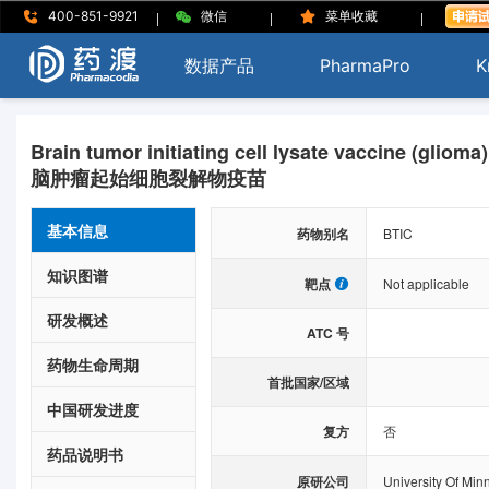
|
|
|
400-851-9921
微信
菜单收藏
数据产品
PharmaPro
K
Brain tumor initiating cell lysate vaccine (glioma
脑肿瘤起始细胞裂解物疫苗
基本信息
药物别名
BTIC
知识图谱
靶点
Not applicable
研发概述
ATC 号
药物生命周期
首批国家/区域
中国研发进度
复方
否
药品说明书
原研公司
University Of Min