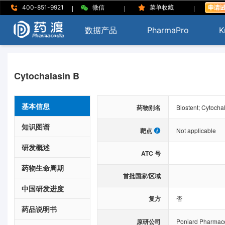
|
|
|
400-851-9921
微信
菜单收藏
数据产品
PharmaPro
K
Cytochalasin B
基本信息
药物别名
Biostent; Cytocha
知识图谱
靶点
Not applicable
研发概述
ATC 号
药物生命周期
首批国家/区域
中国研发进度
复方
否
药品说明书
原研公司
Poniard Pharmace