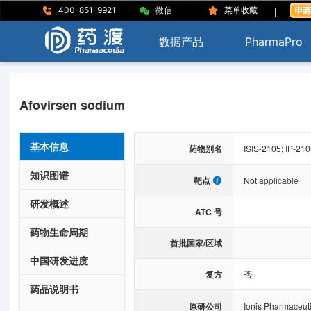
|
|
|
400-851-9921
微信
菜单收藏
数据产品
PharmaPro
Afovirsen sodium
基本信息
药物别名
ISIS-2105; IP-2105
知识图谱
靶点
Not applicable
研发概述
ATC 号
药物生命周期
首批国家/区域
中国研发进度
复方
否
药品说明书
原研公司
Ionis Pharmaceuti