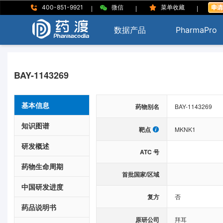
|
|
|
400-851-9921
微信
菜单收藏
数据产品
PharmaPro
BAY-1143269
基本信息
药物别名
BAY-1143269
知识图谱
靶点
MKNK1
研发概述
ATC 号
药物生命周期
首批国家/区域
中国研发进度
复方
否
药品说明书
原研公司
拜耳