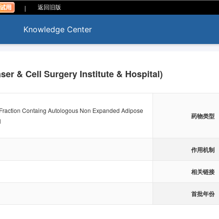
|
返回旧版
Knowledge Center
 & Cell Surgery Institute & Hospital)
 Fraction Containg Autologous Non Expanded Adipose
药物类型
l
作用机制
相关链接
首批年份