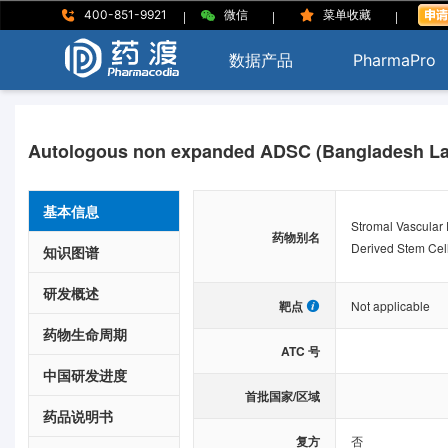
|
|
|
400-851-9921
微信
菜单收藏
数据产品
PharmaPro
Autologous non expanded ADSC (Bangladesh Laser
基本信息
Stromal Vascular
药物别名
Derived Stem Cel
知识图谱
研发概述
靶点
Not applicable
药物生命周期
ATC 号
中国研发进度
首批国家/区域
药品说明书
复方
否