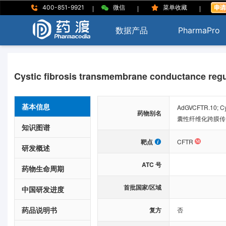
|
|
|
400-851-9921
微信
菜单收藏
数据产品
PharmaPro
Cystic fibrosis transmembrane conductance regu
基本信息
AdGVCFTR.10; Cyst
药物别名
囊性纤维化跨膜传导
知识图谱
靶点
CFTR
研发概述
ATC 号
药物生命周期
首批国家/区域
中国研发进度
药品说明书
复方
否