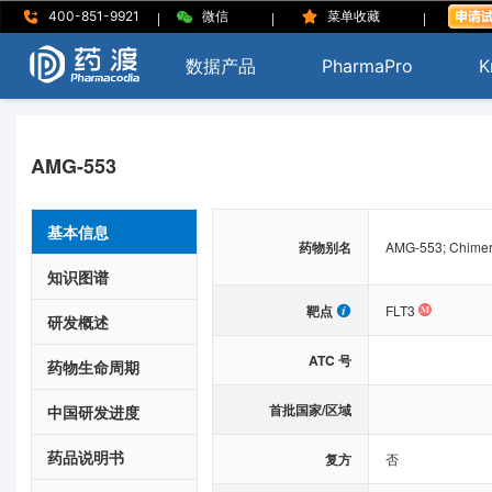
|
|
|
400-851-9921
微信
菜单收藏
数据产品
PharmaPro
K
AMG-553
基本信息
药物别名
AMG-553; Chimeric
知识图谱
靶点
FLT3
研发概述
ATC 号
药物生命周期
首批国家/区域
中国研发进度
药品说明书
复方
否