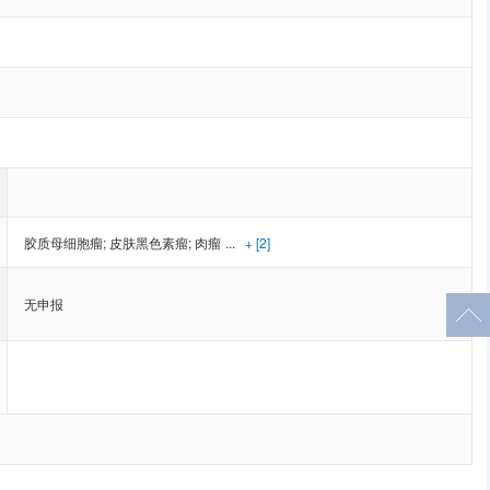
胶质母细胞瘤
;
皮肤黑色素瘤
;
肉瘤
...
+ [2]
无申报