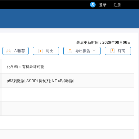
登录
注册
|
最后更新时间：2026年08月06日
AI推荐
对比
导出报告
订阅
化学药 > 有机杂环药物
p53刺激剂
;
SSRP1抑制剂
;
NF-κB抑制剂