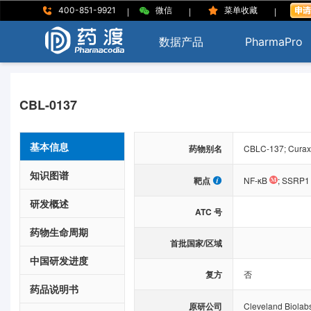
|
|
|
400-851-9921
微信
菜单收藏
数据产品
PharmaPro
CBL-0137
基本信息
药物别名
CBLC-137; Curax
知识图谱
靶点
NF-κB
;
SSRP1
研发概述
ATC 号
药物生命周期
首批国家/区域
中国研发进度
复方
否
药品说明书
原研公司
Cleveland Biolabs