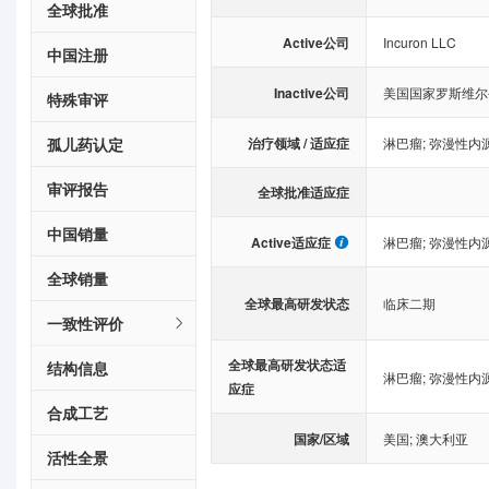
全球批准
Active公司
Incuron LLC
中国注册
Inactive公司
美国国家罗斯维尔
特殊审评
治疗领域 / 适应症
孤儿药认定
淋巴瘤
;
弥漫性内
审评报告
全球批准适应症
中国销量
Active适应症
淋巴瘤
;
弥漫性内
全球销量
全球最高研发状态
临床二期
一致性评价
全球最高研发状态适
结构信息
淋巴瘤
;
弥漫性内
应症
合成工艺
国家/区域
美国
;
澳大利亚
活性全景