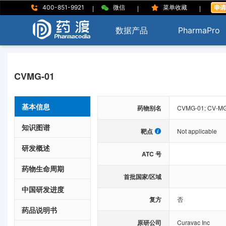
|
|
|
400-851-9921
微信
菜单收藏
数据产品
PharmaPro
CVMG-01
基本信息
药物别名
CVMG-01; CV-MG
知识图谱
靶点
Not applicable
研发概述
ATC 号
药物生命周期
首批国家/区域
中国研发进度
复方
否
药品说明书
原研公司
Curavac Inc