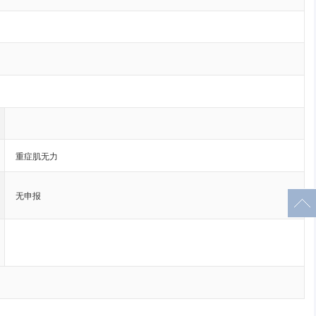
重症肌无力
无申报