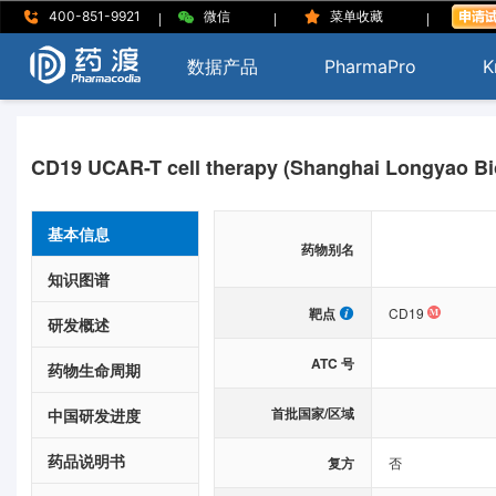
|
|
|
400-851-9921
微信
菜单收藏
数据产品
PharmaPro
K
CD19 UCAR-T cell therapy (Shanghai Longyao Bi
基本信息
药物别名
知识图谱
靶点
CD19
研发概述
ATC 号
药物生命周期
首批国家/区域
中国研发进度
药品说明书
复方
否