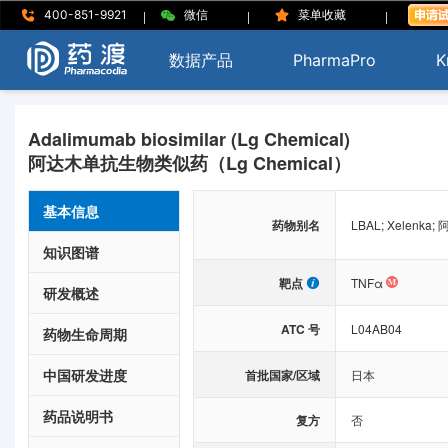
|
|
|
400-851-9921
微信
菜单收藏
数据产品
PharmaPro
K
Adalimumab biosimilar (Lg Chemical)
阿达木单抗生物类似药（Lg Chemical）
基本信息
药物别名
LBAL; Xelenk
知识图谱
靶点
TNFα
研发概述
ATC 号
L04AB04
药物生命周期
中国研发进度
首批国家/区域
日本
药品说明书
复方
否