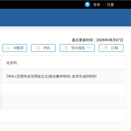
登录
注册
|
最后更新时间：2026年08月07日
AI推荐
对比
导出报告
订阅
化学药
DNA-(无嘌呤或无嘧啶位点)裂合酶抑制剂
;
血管生成抑制剂