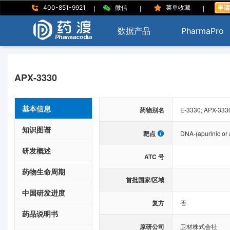
|
|
|
400-851-9921
微信
菜单收藏
数据产品
PharmaPro
APX-3330
基本信息
药物别名
E-3330; APX-333
知识图谱
靶点
DNA-(apurinic or a
研发概述
ATC 号
药物生命周期
首批国家/区域
中国研发进度
复方
否
药品说明书
原研公司
卫材株式会社