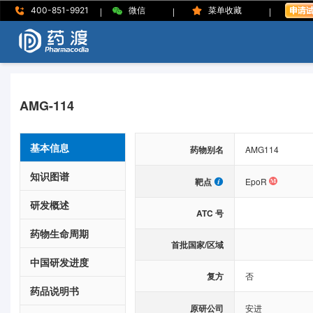
|
|
|
400-851-9921
微信
菜单收藏
AMG-114
基本信息
药物别名
AMG114
知识图谱
靶点
EpoR
研发概述
ATC 号
药物生命周期
首批国家/区域
中国研发进度
复方
否
药品说明书
原研公司
安进