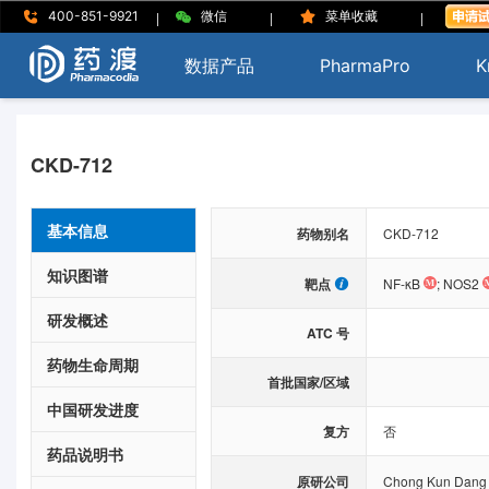
|
|
|
400-851-9921
微信
菜单收藏
数据产品
PharmaPro
K
CKD-712
基本信息
药物别名
CKD-712
知识图谱
靶点
NF-κB
;
NOS2
研发概述
ATC 号
药物生命周期
首批国家/区域
中国研发进度
复方
否
药品说明书
原研公司
Chong Kun Dang 