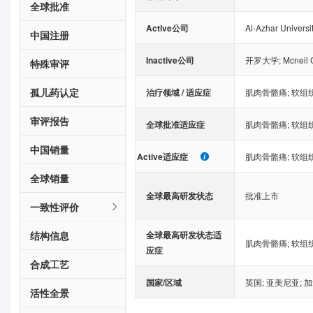
全球批准
Active公司
Al-Azhar Universi
中国注册
Inactive公司
开罗大学
;
Mcneil 
特殊审评
孤儿药认定
治疗领域 / 适应症
肌肉骨骼痛
;
软组
审评报告
全球批准适应症
肌肉骨骼痛
;
软组
中国销量
Active适应症
肌肉骨骼痛
;
软组
全球销量
全球最高研发状态
批准上市
一致性评价
结构信息
全球最高研发状态适
肌肉骨骼痛
;
软组
应症
合成工艺
国家/区域
英国
;
亚美尼亚
;
加
活性全景