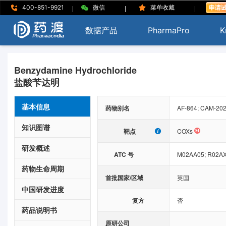
|
|
|
400-851-9921
微信
菜单收藏
数据产品
PharmaPro
K
Benzydamine Hydrochloride
盐酸苄达明
基本信息
药物别名
AF-864; CAM-202
知识图谱
靶点
COXs
研发概述
ATC 号
M02AA05;
R02AX
药物生命周期
首批国家/区域
英国
中国研发进度
复方
否
药品说明书
原研公司