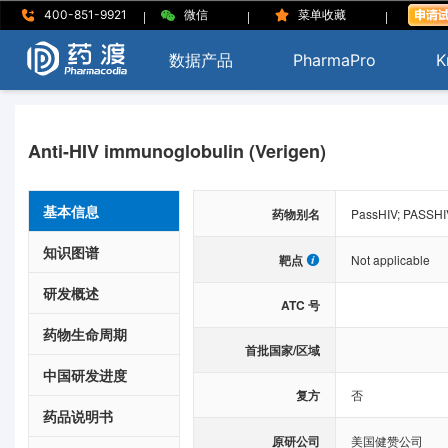
|
|
|
400-851-9921
微信
菜单收藏
数据产品
PharmaPro
K
Anti-HIV immunoglobulin (Verigen)
基本信息
药物别名
PassHIV; PASSHI
知识图谱
靶点
Not applicable
研发概述
ATC 号
药物生命周期
首批国家/区域
中国研发进度
复方
否
药品说明书
原研公司
美国健赞公司