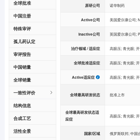
全球批准
原研公司
诺华制药
中国注册
Active公司
美国爱尔康公司
;
N
特殊审评
Inactive公司
英国爱尔康公司
;
P
孤儿药认定
治疗领域 / 适应症
高眼压
;
青光眼
;
开
审评报告
全球批准适应症
高眼压
;
青光眼
;
开
中国销量
Active适应症
高眼压
;
青光眼
;
开
全球销量
一致性评价
全球最高研发状态
批准上市
结构信息
全球最高研发状态适
高眼压
;
青光眼
;
开
合成工艺
应症
活性全景
国家/区域
俄罗斯联邦
;
中国