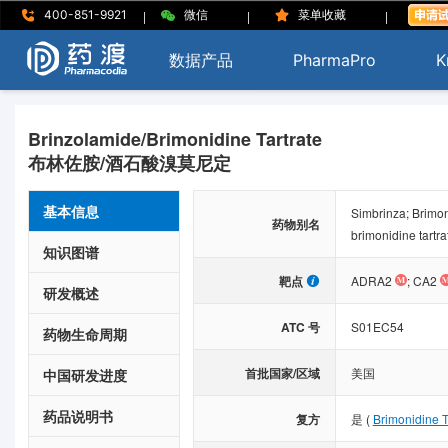
|
|
|
400-851-9921
微信
菜单收藏
数据产品
PharmaPro
K
Brinzolamide/Brimonidine Tartrate
布林佐胺/酒石酸溴莫尼定
基本信息
Simbrinza; Brimon
药物别名
brimonidine tartrat
知识图谱
靶点
ADRA2
;
CA2
研发概述
ATC 号
S01EC54
药物生命周期
首批国家/区域
美国
中国研发进度
药品说明书
复方
是
(
Brimonidine T