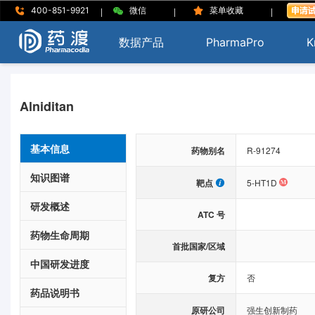
|
|
|
400-851-9921
微信
菜单收藏
数据产品
PharmaPro
K
Alniditan
基本信息
药物别名
R-91274
知识图谱
靶点
5-HT1D
研发概述
ATC 号
药物生命周期
首批国家/区域
中国研发进度
复方
否
药品说明书
原研公司
强生创新制药