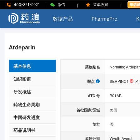
|
|
|
400-851-9921
微信
菜单收藏
数据产品
PharmaPro
K
Ardeparin
基本信息
药物别名
Normiflo; Ardepa
知识图谱
靶点
SERPINC1
;
PT
研发概述
ATC 号
B01AB
药物生命周期
首批国家/区域
美国
中国研发进度
复方
否
药品说明书
原研公司
Wyeth-Ayerst