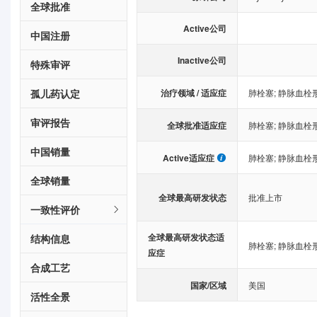
全球批准
Active公司
中国注册
Inactive公司
特殊审评
治疗领域 / 适应症
孤儿药认定
肺栓塞
;
静脉血栓
审评报告
全球批准适应症
肺栓塞
;
静脉血栓
中国销量
Active适应症
肺栓塞
;
静脉血栓
全球销量
全球最高研发状态
批准上市
一致性评价
全球最高研发状态适
结构信息
肺栓塞
;
静脉血栓
应症
合成工艺
国家/区域
美国
活性全景