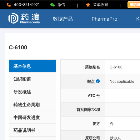
|
|
|
400-851-9921
微信
菜单收藏
数据产品
PharmaPro
K
C-6100
基本信息
药物别名
C-6100
知识图谱
靶点
Not applicable
研发概述
ATC 号
药物生命周期
首批国家/区域
中国研发进度
复方
否
药品说明书
原研公司
默沙东