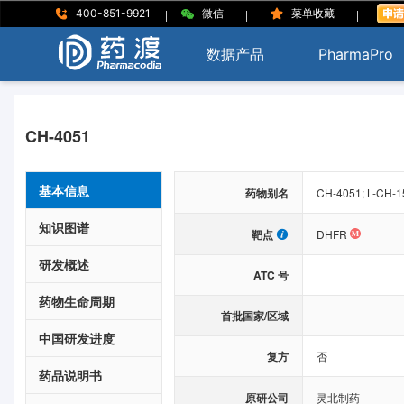
|
|
|
400-851-9921
微信
菜单收藏
数据产品
PharmaPro
CH-4051
基本信息
药物别名
CH-4051; L-CH-1
知识图谱
靶点
DHFR
研发概述
ATC 号
药物生命周期
首批国家/区域
中国研发进度
复方
否
药品说明书
原研公司
灵北制药