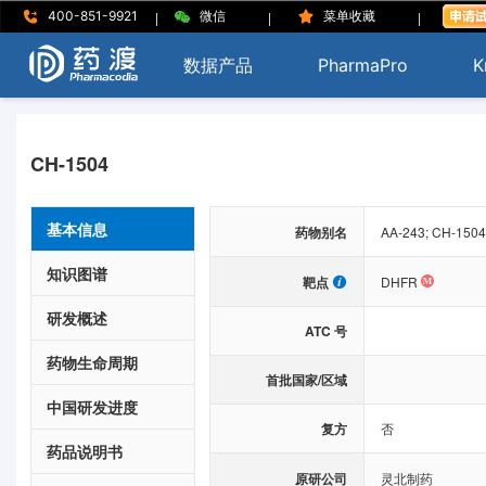
|
|
|
400-851-9921
微信
菜单收藏
数据产品
PharmaPro
K
CH-1504
基本信息
药物别名
AA-243; CH-1504;
知识图谱
靶点
DHFR
研发概述
ATC 号
药物生命周期
首批国家/区域
中国研发进度
复方
否
药品说明书
原研公司
灵北制药