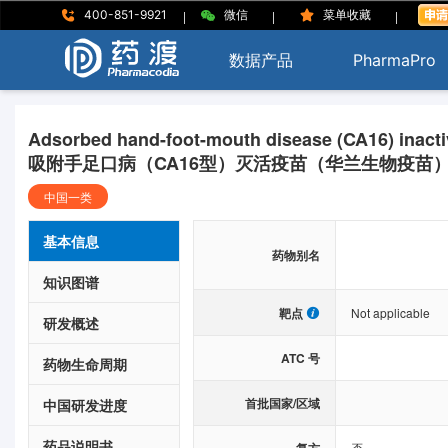
|
|
|
400-851-9921
微信
菜单收藏
数据产品
PharmaPro
Adsorbed hand-foot-mouth disease (CA16) inactiv
吸附手足口病（CA16型）灭活疫苗（华兰生物疫苗
中国一类
基本信息
药物别名
知识图谱
靶点
Not applicable
研发概述
ATC 号
药物生命周期
首批国家/区域
中国研发进度
药品说明书
否