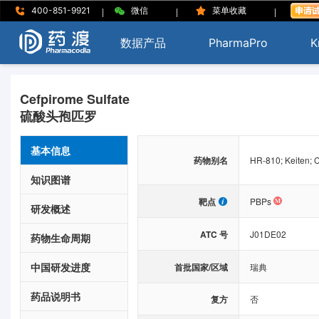
|
|
|
400-851-9921
微信
菜单收藏
数据产品
PharmaPro
K
Cefpirome Sulfate
硫酸头孢匹罗
基本信息
药物别名
HR-810; Keiten; C
知识图谱
靶点
PBPs
研发概述
ATC 号
J01DE02
药物生命周期
中国研发进度
首批国家/区域
瑞典
药品说明书
复方
否