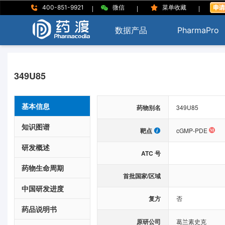
|
|
|
400-851-9921
微信
菜单收藏
数据产品
PharmaPro
349U85
基本信息
药物别名
349U85
知识图谱
靶点
cGMP-PDE
研发概述
ATC 号
药物生命周期
首批国家/区域
中国研发进度
复方
否
药品说明书
原研公司
葛兰素史克