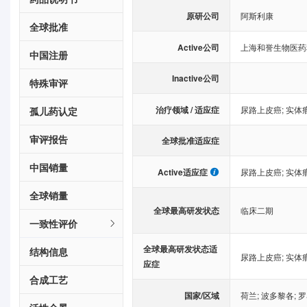
原研公司
阿斯利康
全球批准
Active公司
上海和誉生物医药
中国注册
Inactive公司
特殊审评
治疗领域 / 适应症
尿路上皮癌
;
实体
孤儿药认定
审评报告
全球批准适应症
中国销量
Active适应症
尿路上皮癌
;
实体
全球销量
全球最高研发状态
临床二期
一致性评价
全球最高研发状态适
结构信息
尿路上皮癌
;
实体
应症
合成工艺
国家/区域
荷兰
;
波多黎各
;
罗