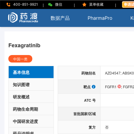
|
|
|
400-851-9921
微信
菜单收藏
数据产品
PharmaPro
K
Fexagratinib
中国一类
基本信息
药物别名
AZD4547; ABSK09
知识图谱
靶点
FGFR1
;
FGFR
研发概述
ATC 号
药物生命周期
首批国家/区域
中国研发进度
复方
否
药品说明书