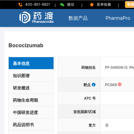
|
|
|
400-851-9921
微信
菜单收藏
数据产品
PharmaPro
Bococizumab
基本信息
药物别名
PF-04950615; RN
知识图谱
靶点
PCSK9
研发概述
ATC 号
药物生命周期
首批国家/区域
中国研发进度
药品说明书
复方
否