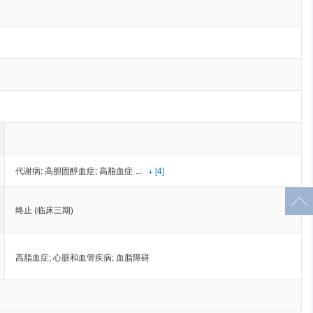
代谢病
;
高胆固醇血症
;
高脂血症
...
+ [4]
终止 (临床三期)
高脂血症
;
心脏和血管疾病
;
血脂障碍