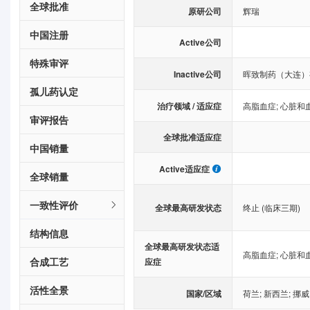
全球批准
原研公司
辉瑞
中国注册
Active公司
特殊审评
Inactive公司
晖致制药（大连）
孤儿药认定
治疗领域 / 适应症
高脂血症
;
心脏和
审评报告
全球批准适应症
中国销量
Active适应症
全球销量
一致性评价
全球最高研发状态
终止 (临床三期)
结构信息
全球最高研发状态适
高脂血症
;
心脏和
合成工艺
应症
活性全景
国家/区域
荷兰
;
新西兰
;
挪威