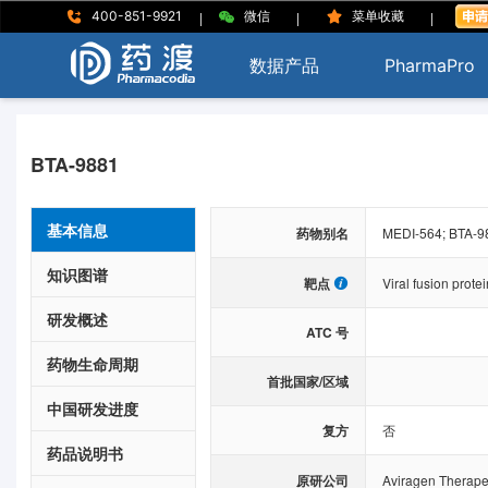
|
|
|
400-851-9921
微信
菜单收藏
数据产品
PharmaPro
BTA-9881
基本信息
药物别名
MEDI-564; BTA-9
知识图谱
靶点
Viral fusion prote
研发概述
ATC 号
药物生命周期
首批国家/区域
中国研发进度
复方
否
药品说明书
原研公司
Aviragen Therapeu