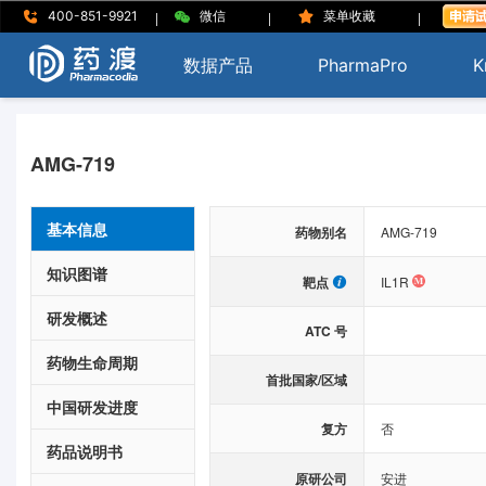
|
|
|
400-851-9921
微信
菜单收藏
数据产品
PharmaPro
K
AMG-719
基本信息
药物别名
AMG-719
知识图谱
靶点
IL1R
研发概述
ATC 号
药物生命周期
首批国家/区域
中国研发进度
复方
否
药品说明书
原研公司
安进