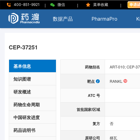
|
|
|
400-851-9921
微信
菜单收藏
数据产品
PharmaPro
K
CEP-37251
基本信息
药物别名
ART-010; CEP-37
知识图谱
靶点
RANKL
研发概述
ATC 号
药物生命周期
首批国家/区域
中国研发进度
复方
否
药品说明书
原研公司
梯瓦