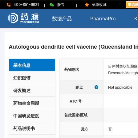
|
|
|
400-851-9921
微信
菜单收藏
数据产品
PharmaPro
K
Autologous dendritic cell vaccine (Queensland In
基本信息
自体树突状细胞疫苗-Quee
药物别名
Research/Malagha
知识图谱
靶点
Not applicable
研发概述
ATC 号
药物生命周期
首批国家/区域
中国研发进度
药品说明书
复方
否