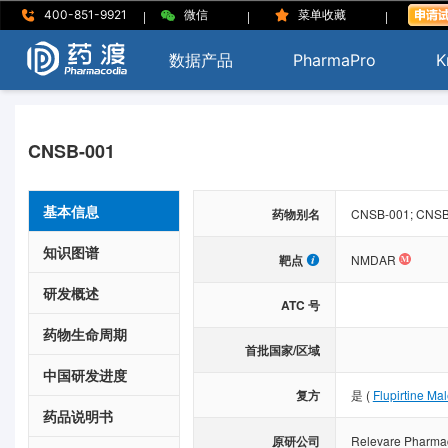
|
|
|
400-851-9921
微信
菜单收藏
数据产品
PharmaPro
K
CNSB-001
基本信息
药物别名
CNSB-001; CNSB
知识图谱
靶点
NMDAR
研发概述
ATC 号
药物生命周期
首批国家/区域
中国研发进度
复方
是
(
Flupirtine Ma
药品说明书
原研公司
Relevare Pharmac