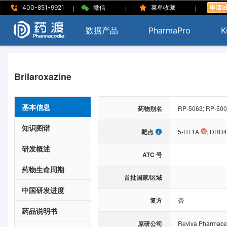
|
|
|
400-851-9921
微信
菜单收藏
数据产品
PharmaPro
K
Brilaroxazine
基本信息
药物别名
RP-5063; RP-5000;
知识图谱
靶点
5-HT1A
;
DRD4
研发概述
ATC 号
药物生命周期
首批国家/区域
中国研发进度
复方
否
药品说明书
原研公司
Reviva Pharmaceu