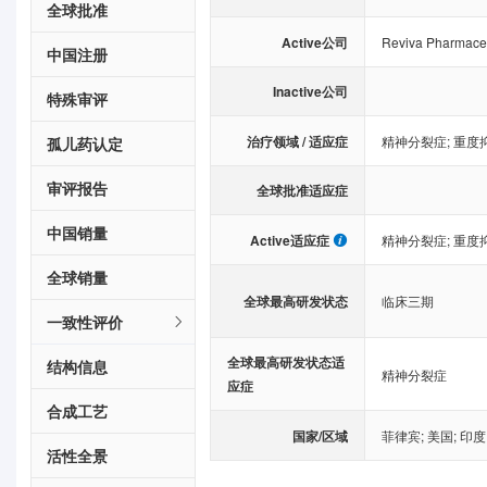
全球批准
Active公司
Reviva Pharmaceu
中国注册
Inactive公司
特殊审评
治疗领域 / 适应症
精神分裂症
;
重度
孤儿药认定
审评报告
全球批准适应症
中国销量
Active适应症
精神分裂症
;
重度
全球销量
全球最高研发状态
临床三期
一致性评价
全球最高研发状态适
结构信息
精神分裂症
应症
合成工艺
国家/区域
菲律宾
;
美国
;
印度
活性全景