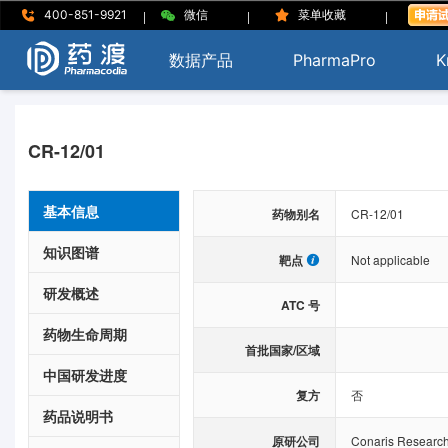
|
|
|
400-851-9921
微信
菜单收藏
数据产品
PharmaPro
K
CR-12/01
基本信息
药物别名
CR-12/01
知识图谱
靶点
Not applicable
研发概述
ATC 号
药物生命周期
首批国家/区域
中国研发进度
复方
否
药品说明书
原研公司
Conaris Research 