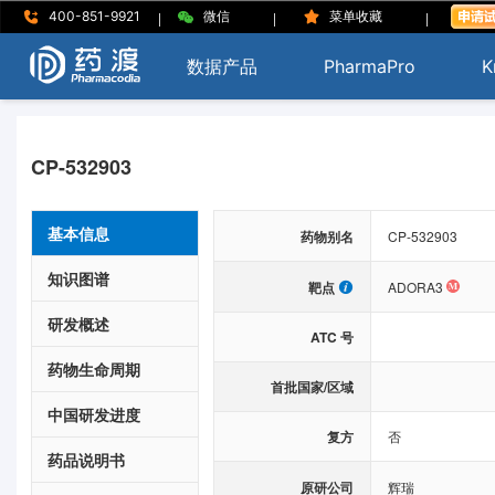
|
|
|
400-851-9921
微信
菜单收藏
数据产品
PharmaPro
K
CP-532903
基本信息
药物别名
CP-532903
知识图谱
靶点
ADORA3
研发概述
ATC 号
药物生命周期
首批国家/区域
中国研发进度
复方
否
药品说明书
原研公司
辉瑞